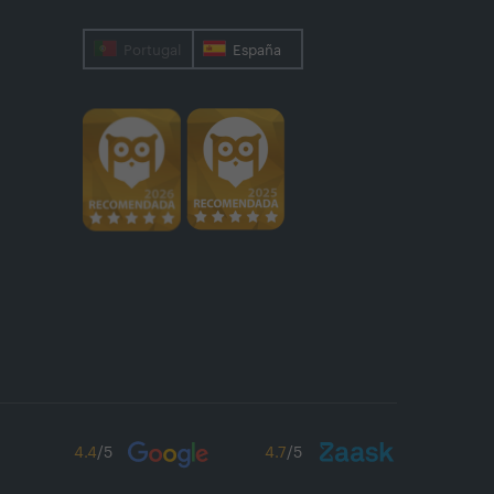
Portugal
España
4.4
/5
4.7
/5