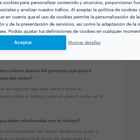
s cookies para personalizar contenido y anuncios, proporcionar fu
Ver todas las
ociales y analizar nuestro tráfico. Al aceptar la política de cookies 
fotografías y vídeos
er en cuenta que el uso de cookies permite la personalización de la
n y de la presentación de servicios, así como la adaptación de la o
eses. Podrás ajustar tus definiciones de cookies en cualquier momen
Aceptar
Mostrar detalles
te o clienta acerca del proyecto que quiere
ales del sector?
or es explicar que idea tiene y entre el
cuerdo sobre el trabajo tanto en precio como en el
ue estén relacionadas con tu trabajo?
con profesionales del sector desde muy joven y
ce no podias tirar fotos sin parar pues los