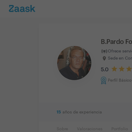
B.Pardo Fo
Ofrece serv
Sede en Com
5.0
Perfil Básico
15
años de experiencia
Sobre
Valoraciones
Portfolio