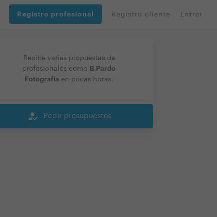
Registro profesional
Registro cliente
Entrar
Recibe varias propuestas de
B.Pardo
profesionales como
Fotografia
en pocas horas.
how_to_reg
Pedir presupuestos