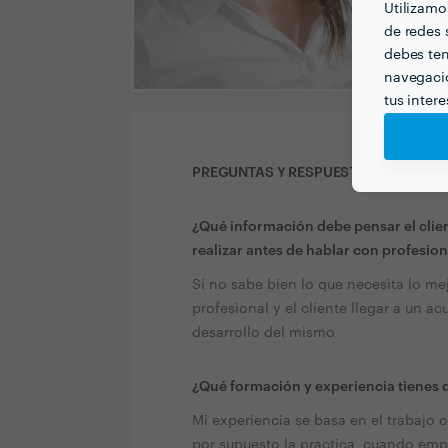
Utilizamo
de redes s
debes ten
navegació
tus inter
PREGUNTAS Y RESPUESTAS
¿Qué información debe pensar el clien
realizar antes de hablar con profesion
Si no sabe bien lo que necesita lo mej
profesional y el cliente llegar a un a
desarrollo del mismo
¿Qué formación y experiencia tienes q
Mi experiencia se basa en el trabajo 
por supuesto la practica, cuando empe