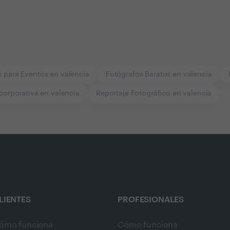
s para Eventos en valencia
Fotógrafos Baratos en valencia
corporativa en valencia
Reportaje Fotográfico en valencia
LIENTES
PROFESIONALES
ómo funciona
Cómo funciona