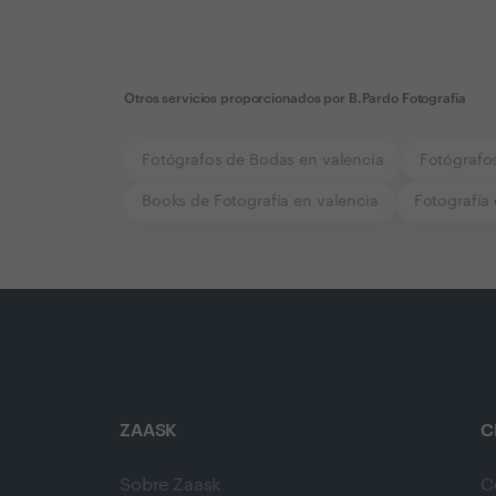
Otros servicios proporcionados por
B.Pardo Fotografia
Fotógrafos de Bodas en valencia
Fotógrafo
Books de Fotografía en valencia
Fotografía 
ZAASK
C
Sobre Zaask
C