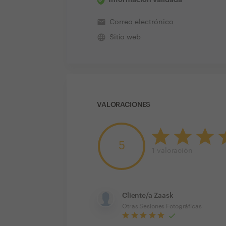
email
Correo electrónico
language
Sitio web
VALORACIONES
5
1
valoración
Cliente/a Zaask
Otras Sesiones Fotográficas