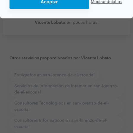
Aceptar
Mostrar detalles
Recibe varias propuestas de profesionales como
Vicente Lobato
en pocas horas.
Otros servicios proporcionados por
Vicente Lobato
Fotógrafos en san-lorenzo-de-el-escorial
Servicios de Información de Internet en san-lorenzo-
de-el-escorial
Consultores Tecnológicos en san-lorenzo-de-el-
escorial
Consultores Informáticos en san-lorenzo-de-el-
escorial