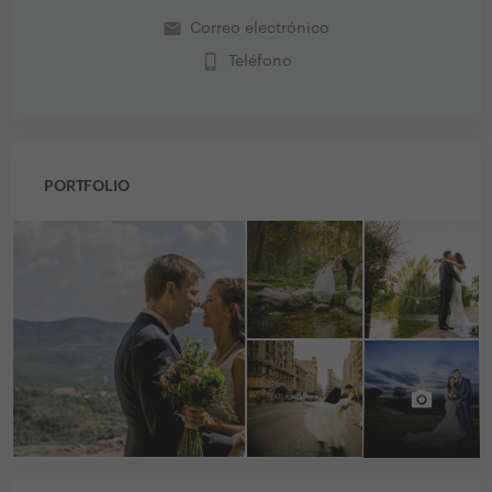
email
Correo electrónico
phone_iphone
Teléfono
PORTFOLIO