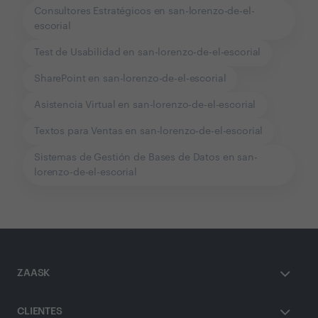
Consultores Estratégicos en san-lorenzo-de-el-
escorial
Test de Usabilidad en san-lorenzo-de-el-escorial
SharePoint en san-lorenzo-de-el-escorial
Asistencia Virtual en san-lorenzo-de-el-escorial
Textos para Ventas en san-lorenzo-de-el-escorial
Sistemas de Gestión de Bases de Datos en san-
lorenzo-de-el-escorial
ZAASK
CLIENTES