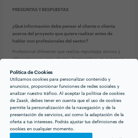
PREGUNTAS Y RESPUESTAS
¿Qué información debe pensar el cliente o clienta
acerca del proyecto que quiere realizar antes de
hablar con profesionales del sector?
Profesional diferente que realiza reportajes únicos y
diferentes para cara cliente. Competitivo en cuanto a
la calidad y el precio razonable.
Política de Cookies
Utilizamos cookies para personalizar contenido y
¿Qué formación y experiencia tienes que estén
anuncios, proporcionar funciones de redes sociales y
relacionadas con tu trabajo?
analizar nuestro tráfico. Al aceptar la política de cookies
de Zaask, debes tener en cuenta que el uso de cookies
25 años de experiencia en Fotografía de bodas y
permite la personalización de la navegación y de la
Retrato de familia, Eventos sociales, Grandes
presentación de servicios, así como la adaptación de la
producciones, Eventos y Retrato de empresa,
oferta a tus intereses. Podrás ajustar tus definiciones de
Publicidad, Producto y Moda
cookies en cualquier momento.