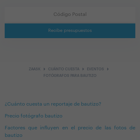
Recibe presupuestos
arrow_right
arrow_right
arrow_right
ZAASK
CUÁNTO CUESTA
EVENTOS
FOTÓGRAFOS PARA BAUTIZO
¿Cuánto cuesta un reportaje de bautizo?
Precio fotógrafo bautizo
Factores que influyen en el precio de las fotos de
bautizo