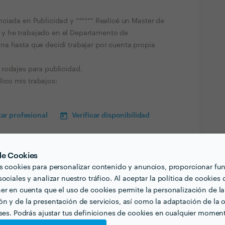
ciada en Publicidad y ****** Realicé un Master de
y he trabajado en el Departamento de
a hasta que decidí trabajar por cuenta propia
rodajes para publicidad.
co mis trabajos:
ar profesional
Verificar disponibilidad
 de Cookies
s cookies para personalizar contenido y anuncios, proporcionar fu
ociales y analizar nuestro tráfico. Al aceptar la política de cookies 
er en cuenta que el uso de cookies permite la personalización de la
n y de la presentación de servicios, así como la adaptación de la o
eses. Podrás ajustar tus definiciones de cookies en cualquier momen