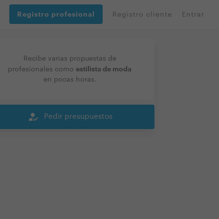
Registro profesional
Registro cliente
Entrar
Recibe varias propuestas de
estilista de moda
profesionales como
en pocas horas.
how_to_reg
Pedir presupuestos