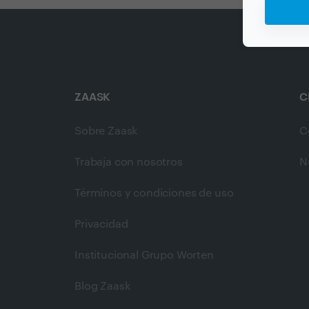
ZAASK
C
Sobre Zaask
C
Trabaja con nosotros
N
Términos y condiciones de uso
Privacidad
Institucional Grupo Worten
Blog Zaask