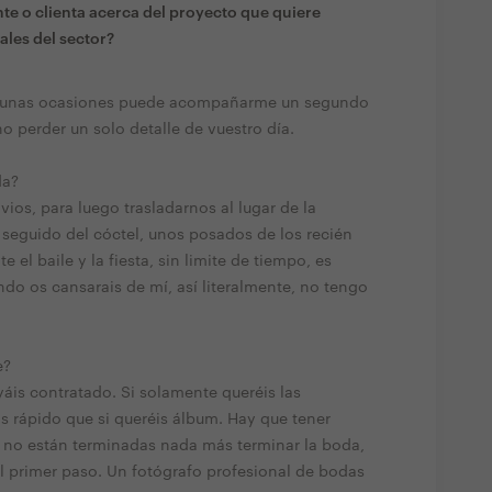
te o clienta acerca del proyecto que quiere
ales del sector?
algunas ocasiones puede acompañarme un segundo
o perder un solo detalle de vuestro día.
da?
ios, para luego trasladarnos al lugar de la
 seguido del cóctel, unos posados de los recién
 el baile y la fiesta, sin limite de tiempo, es
o os cansarais de mí, así literalmente, no tengo
e?
áis contratado. Si solamente queréis las
ás rápido que si queréis álbum. Hay que tener
s no están terminadas nada más terminar la boda,
l primer paso. Un fotógrafo profesional de bodas