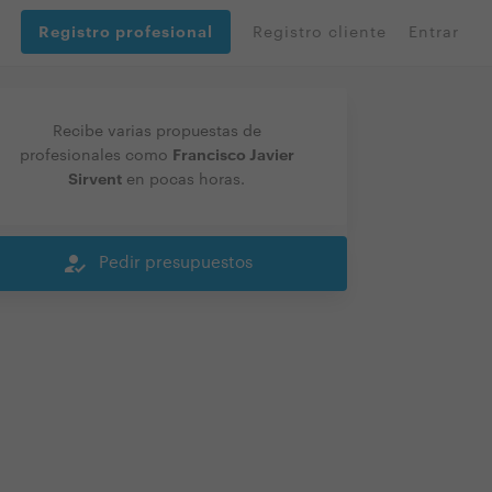
Registro profesional
Registro cliente
Entrar
Recibe varias propuestas de
Francisco Javier
profesionales como
Sirvent
en pocas horas.
how_to_reg
Pedir presupuestos