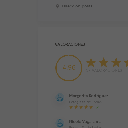
place
Dirección postal
VALORACIONES
4.96
57
VALORACIONES
Margarita Rodríguez
Fotografía de Bodas
Nicole Vega Lima
Fotografía de Bodas