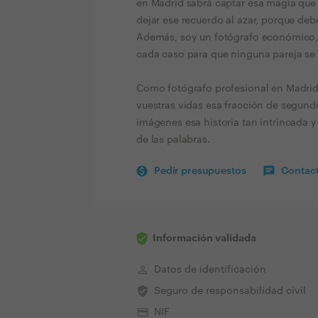
en Madrid sabrá captar esa magia que 
dejar ese recuerdo al azar, porque de
Además, soy un fotógrafo económico, 
cada caso para que ninguna pareja se 
Como fotógrafo profesional en Madrid 
vuestras vidas esa fracción de segund
imágenes esa historia tan intrincada y
de las palabras.
Pedir presupuestos
Contact
Información validada
perm_identity
Datos de identificación
verified_user
Seguro de responsabilidad civil
credit_card
NIF