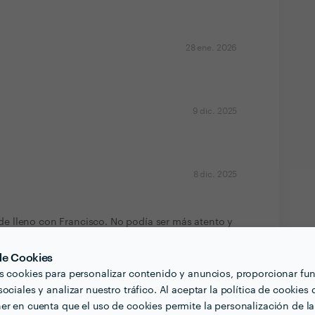
28 ene. 2026
9 dic. 2025
8 dic. 2025
 lleno con Francisco. No podía ser más atento y
os con la decisión y la suerte de haberlo
 de Cookies
s cookies para personalizar contenido y anuncios, proporcionar fu
ociales y analizar nuestro tráfico. Al aceptar la política de cookies 
er en cuenta que el uso de cookies permite la personalización de la