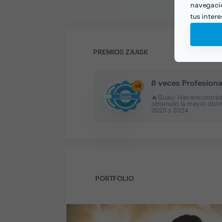
navegació
tus inter
PREMIOS ZAASK
8 veces Profesiona
x
8
🔥Guau! Has encontrado 
obtenido la mayor dist
2023 y 2024
.
PORTFOLIO