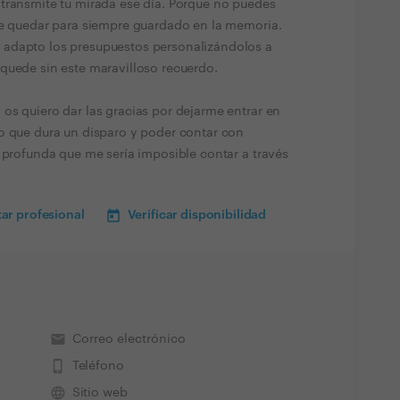
transmite tu mirada ese día. Porque no puedes
be quedar para siempre guardado en la memoria.
adapto los presupuestos personalizándolos a
quede sin este maravilloso recuerdo.
os quiero dar las gracias por dejarme entrar en
o que dura un disparo y poder contar con
 profunda que me sería imposible contar a través
ar profesional
Verificar disponibilidad
email
Correo electrónico
phone_iphone
Teléfono
language
Sitio web