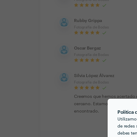
Rubby Grippa
Fotografía de Bodas
Oscar Bergaz
Fotografía de Bodas
Silvia López Álvarez
Fotografía de Bodas
Creemos que hemos acertado de
cercano. Estamos súper content
encontrado.
Política
Utilizamo
de redes s
debes ten