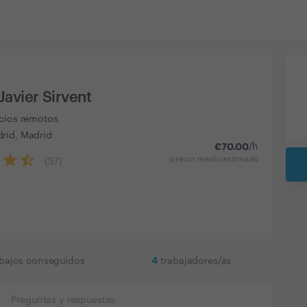
Javier Sirvent
icios remotos
rid, Madrid
€
70.00
/h
precio medio estimado
(
57
)
4
abajos conseguidos
trabajadores/as
Preguntas y respuestas