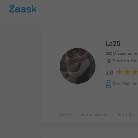
La25
Ofrece serv
Sede en Anda
5.0
Perfil Básico
Sobre
Valoraciones
Portfolio