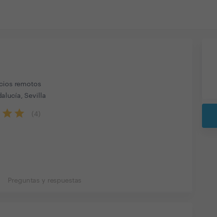
icios remotos
lucía, Sevilla
(
4
)
Preguntas y respuestas