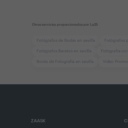
Otros servicios proporcionados por
La25
Fotógrafos de Bodas en sevilla
Fotógrafos p
Fotógrafos Baratos en sevilla
Fotografía cor
Books de Fotografía en sevilla
Vídeo Promoc
ZAASK
C