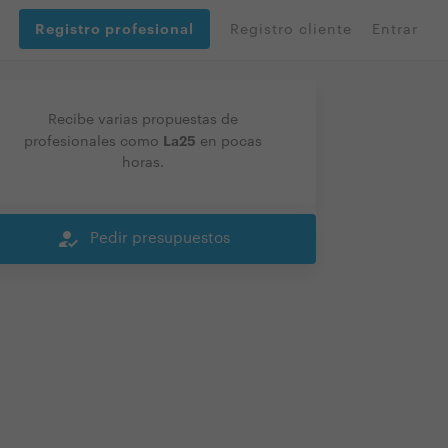
Registro profesional
Registro cliente
Entrar
Recibe varias propuestas de
La25
profesionales como
en pocas
horas.
how_to_reg
Pedir presupuestos