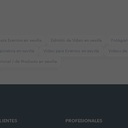
ara Eventos en sevilla
Edición de Vídeo en sevilla
Fotógraf
porativa en sevilla
Vídeo para Eventos en sevilla
Vídeos de 
ional / de Producto en sevilla
LIENTES
PROFESIONALES