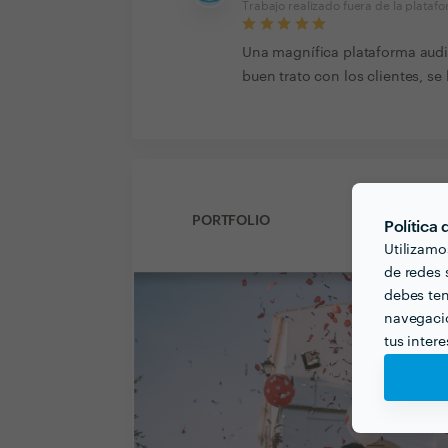
Trabajo realizado fuera de la plataf
Una magnífica plataforma audi
buen trato con los clientes, s
PORTFOLIO
Política
Utilizamo
de redes s
debes ten
navegació
tus inter