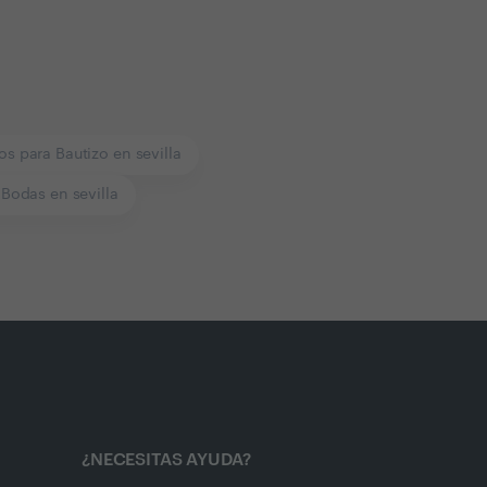
os para Bautizo en sevilla
Bodas en sevilla
¿NECESITAS AYUDA?