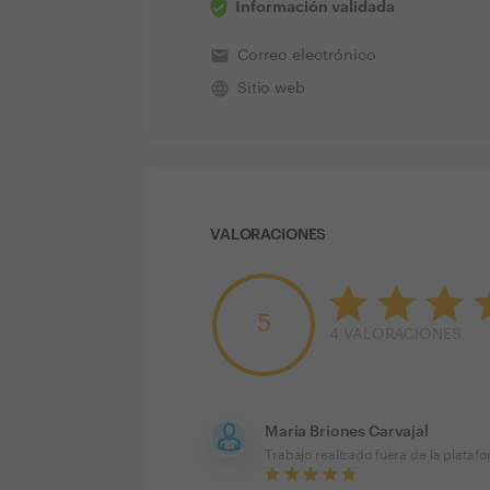
Información validada
email
Correo electrónico
language
Sitio web
VALORACIONES
5
4
VALORACIONES
Maria Briones Carvajal
Trabajo realizado fuera de la plataf