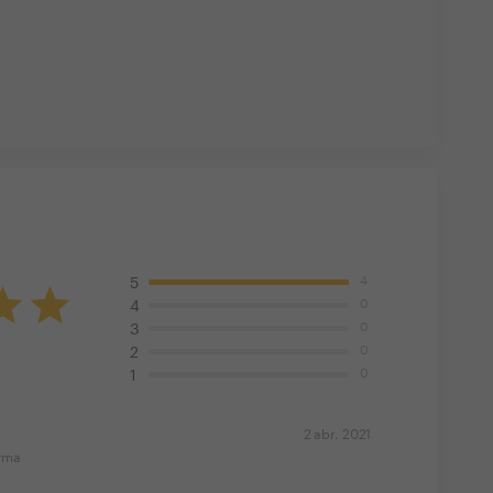
4
5
0
4
0
3
0
2
0
1
2 abr. 2021
orma