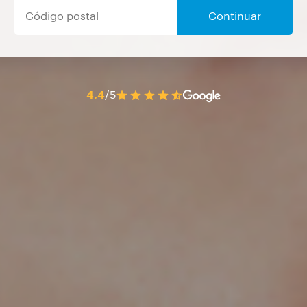
Continuar
4.4
/5