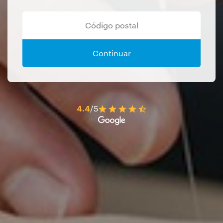
Continuar
4.4
/5