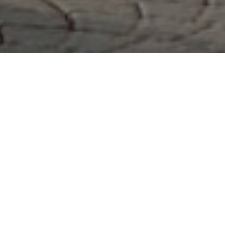
Haz tu pedido sin compromiso
Rellena un breve cuestionario para contarnos lo que
necesitas.