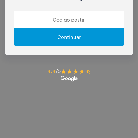
Continuar
4.4
/5