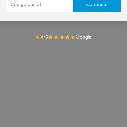
Continuar
4.4
/5