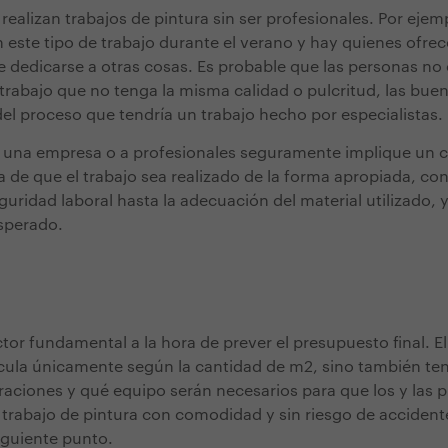
ealizan trabajos de pintura sin ser profesionales. Por ejem
 este tipo de trabajo durante el verano y hay quienes ofrec
 dedicarse a otras cosas. Es probable que las personas no 
trabajo que no tenga la misma calidad o pulcritud, las bue
del proceso que tendría un trabajo hecho por especialistas.
una empresa o a profesionales seguramente implique un co
ía de que el trabajo sea realizado de la forma apropiada, c
uridad laboral hasta la adecuación del material utilizado, y
esperado.
ctor fundamental a la hora de prever el presupuesto final. El
lcula únicamente según la cantidad de m
2
, sino también te
raciones y qué equipo serán necesarios para que los y las p
l trabajo de pintura con comodidad y sin riesgo de accident
iguiente punto.