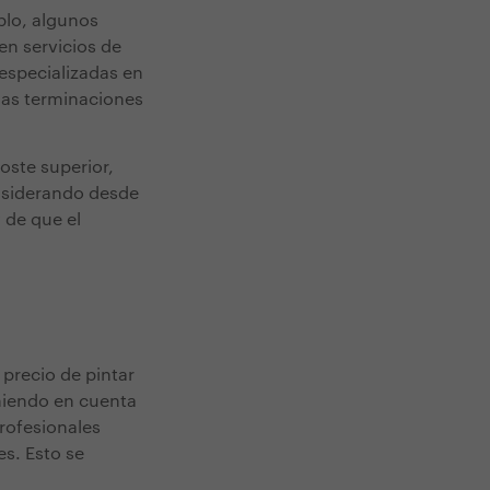
plo, algunos
en servicios de
especializadas en
nas terminaciones
ste superior,
onsiderando desde
 de que el
 precio de pintar
niendo en cuenta
rofesionales
es. Esto se