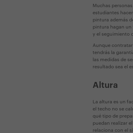
Muchas personas r
estudiantes hacen
pintura además de
pintura hagan un 
y el seguimiento 
Aunque contratar 
tendrás la garant
las medidas de seg
resultado sea el 
Altura
La altura es un fa
el techo no se ca
qué tipo de prepa
puedan realizar e
relaciona con el s