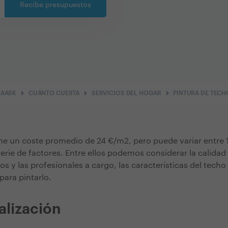
Recibe presupuestos
arrow_right
arrow_right
arrow_right
ZAASK
CUÁNTO CUESTA
SERVICIOS DEL HOGAR
PINTURA DE TECH
iene un coste promedio de 24 €/m2, pero puede variar entre
rie de factores. Entre ellos podemos considerar la calidad 
los y las profesionales a cargo, las características del techo
para pintarlo.
alización