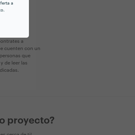
ferta a
to.
contrates a
ue cuenten con un
s personas que
y de leer las
indicadas.
mo proyecto?
s cerca de ti!