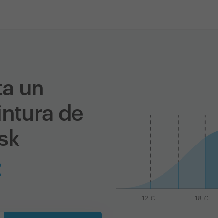
ta un
intura de
sk
2
12
€
18
€