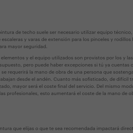
pintura de techo suele ser necesario utilizar equipo técnico, 
scaleras y varas de extensión para los pinceles y rodillos
para mayor seguridad.
s elementos y el equipo utilizados son provistos por los y las
esupuesto, pero puede haber excepciones si tú ya cuentas 
 se requerirá la mano de obra de una persona que sostenga 
rabajan desde el andén. Cuanto más sofisticado, de difícil 
izado, mayor será el coste final del servicio. Del mismo mod
 las profesionales, esto aumentará el coste de la mano de o
pintura que elijas o que te sea recomendada impactará dire