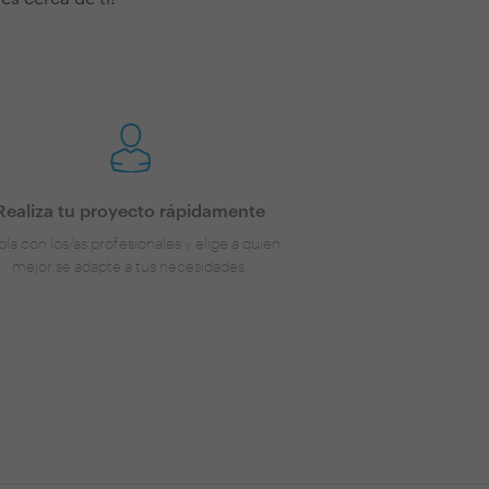
Realiza tu proyecto rápidamente
la con los/as profesionales y elige a quien
mejor se adapte a tus necesidades.