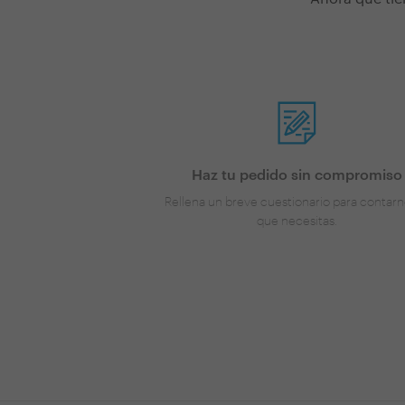
Haz tu pedido sin compromiso
Rellena un breve cuestionario para contarn
que necesitas.