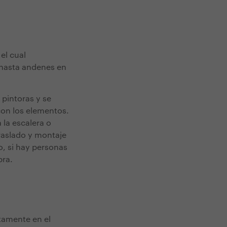
el cual
 hasta andenes en
 pintoras y se
con los elementos.
la escalera o
traslado y montaje
o, si hay personas
bra.
ctamente en el