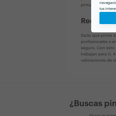
navegació
pintura de techo 
tus inter
Recomen
Dado que pintar e
profesionales o e
seguro. Con esto 
trabajan para ti. 
valoraciones de cl
¿Buscas pin
Ahora que tie