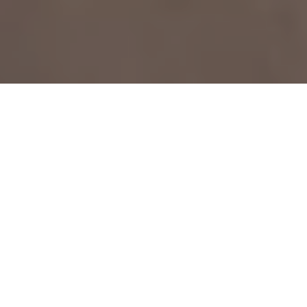
Haz tu pedido sin compromiso
Rellena un breve cuestionario para contarnos lo que
necesitas.