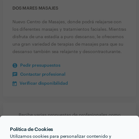
DOS MARES MASAJES
Nuevo Centro de Masajes, donde podrá relajarse con
los diferentes masajes y tratamientos faciales. Mientras
disfruta de una estadía a puro descanso, le ofrecemos
una gran variedad de terapias de masajes para que su
descanso también sea relajante y descontracturante.
Pedir presupuestos
Contactar profesional
Verificar disponibilidad
Recibe varias propuestas de profesionales como
Dos Mares Masajes
en pocas horas.
Política de Cookies
Utilizamos cookies para personalizar contenido y