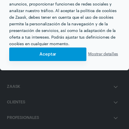
anuncios, proporcionar funciones de redes sociales y
analizar nuestro tráfico. Al aceptar la política de cookies
de Zaask, debes tener en cuenta que el uso de cookies
Otros servicios proporcionados por
Dos Mares Masajes
permite la personalización de la navegación y de la
presentación de servicios, así como la adaptación de la
Quiromasaje en cadiz
Fisioterapia en cadiz
oferta a tus intereses. Podrás ajustar tus definiciones de
cookies en cualquier momento.
Masajistas en cadiz
Aceptar
Mostrar detalles
ZAASK
CLIENTES
PROFESIONALES