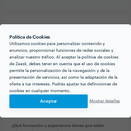
PREGUNTAS Y RESPUESTAS
Política de Cookies
Utilizamos cookies para personalizar contenido y
¿Qué información debe pensar el cliente o clienta
anuncios, proporcionar funciones de redes sociales y
acerca del proyecto que quiere realizar antes de
analizar nuestro tráfico. Al aceptar la política de cookies
hablar con profesionales del sector?
de Zaask, debes tener en cuenta que el uso de cookies
Creo que lo primero es saber o estar seguro si lo que
permite la personalización de la navegación y de la
quiere es calmar sus sintomas con pastillas, capsulas,
presentación de servicios, así como la adaptación de la
farmacos, o por el contrario tener alguien que te guie
oferta a tus intereses. Podrás ajustar tus definiciones de
verdaderamente a la solución del problema desde raiz
cookies en cualquier momento.
desde donde se origino y conocer las causas que lo
Aceptar
Mostrar detalles
origino para asi evitar nuevamebte volver a enfermar
y que tampoco se produzcan otras enfermedades.
¿Qué formación y experiencia tienes que estén