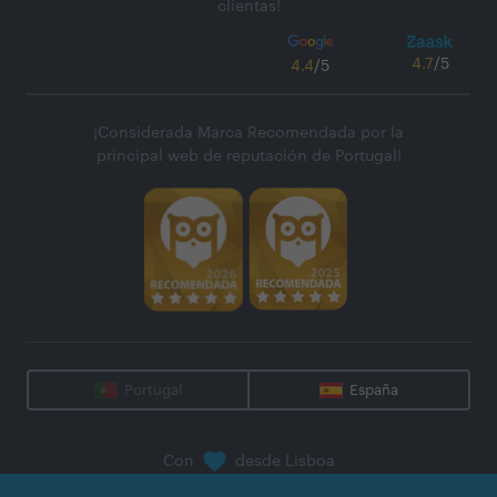
clientas!
4.7
/5
4.4
/5
¡Considerada Marca Recomendada por la
principal web de reputación de Portugal!
Portugal
España
Con
desde Lisboa
@
2026
Zaask - Plataforma Digital, S.A.