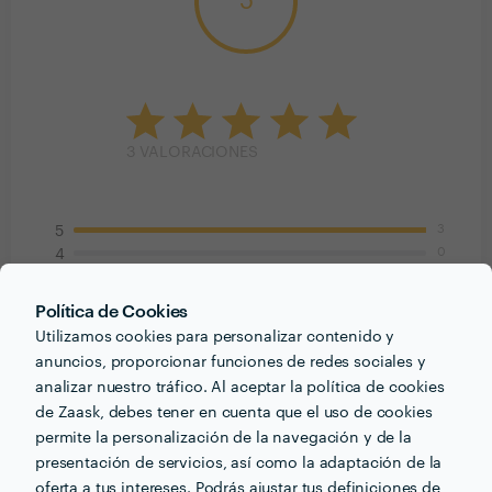
5
3
VALORACIONES
3
5
0
4
0
3
0
2
Política de Cookies
0
1
Utilizamos cookies para personalizar contenido y
anuncios, proporcionar funciones de redes sociales y
Susana vieira
analizar nuestro tráfico. Al aceptar la política de cookies
Trabajo realizado fuera de la plataforma
de Zaask, debes tener en cuenta que el uso de cookies
permite la personalización de la navegación y de la
19 ene. 2018
presentación de servicios, así como la adaptación de la
Buen servicio, todo correcto y atención de 10. Los
oferta a tus intereses. Podrás ajustar tus definiciones de