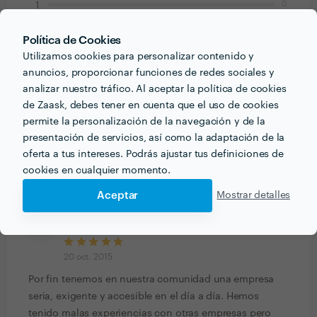
0
1
Política de Cookies
Carlos Galvez
Utilizamos cookies para personalizar contenido y
Servicio de limpieza
anuncios, proporcionar funciones de redes sociales y
20 oct. 2015
analizar nuestro tráfico. Al aceptar la política de cookies
de Zaask, debes tener en cuenta que el uso de cookies
Ya nos habían hablado mucho y bien de ellos pero
permite la personalización de la navegación y de la
ahora podemos comprobar que era totalmente cierto.
presentación de servicios, así como la adaptación de la
Desde que comenzamos a trabajar con ellos nos han
oferta a tus intereses. Podrás ajustar tus definiciones de
demostrado su profesionalidad y calidad en los
cookies en cualquier momento.
trabajos realizados. Sin duda, los recomendaré
Aceptar
Mostrar detalles
Raquel
Limpieza en comunidad de vecinos
20 oct. 2015
Por fin tenemos en nuestra comunidad una empresa
seria, exigente y accesible en el día a día. Hemos
tenido malas experiencias con otras empresas pero