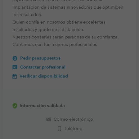
especialización en los servicios así como la
implantación de sistemas innovadores que optimicen
los resultados.
Quien confía en nosotros obtiene excelentes
resultados y grado de satisfacción.
Nuestros conserjes serán personas de su confianza.
Contamos con los mejores profesionales
Pedir presupuestos
Contactar profesional
Verificar disponibilidad
Información validada
email
Correo electrónico
phone_iphone
Teléfono