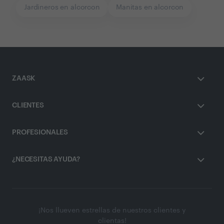
Jardineros en alcorcon
Manitas en alcorcon
ZAASK
CLIENTES
PROFESIONALES
¿NECESITAS AYUDA?
¡Nos llueven estrellas de nuestros clientes y
clientas!