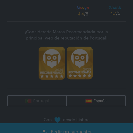
4.7
/5
4.4
/5
¡Considerada Marca Recomendada por la
principal web de reputación de Portugal!
Portugal
España
Con
desde Lisboa
@
2026
Zaask - Plataforma Digital, S.A.
how_to_reg
Pedir presupuestos