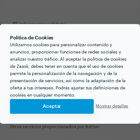
Información validada
Política de Cookies
credit_card
NIF
Utilizamos cookies para personalizar contenido y
email
Correo electrónico
anuncios, proporcionar funciones de redes sociales y
analizar nuestro tráfico. Al aceptar la política de cookies
de Zaask, debes tener en cuenta que el uso de cookies
permite la personalización de la navegación y de la
presentación de servicios, así como la adaptación de la
Recibe varias propuestas de profesionales como
oferta a tus intereses. Podrás ajustar tus definiciones de
Adrian
en pocas horas.
cookies en cualquier momento.
Aceptar
Mostrar detalles
Otros servicios proporcionados por
Adrian