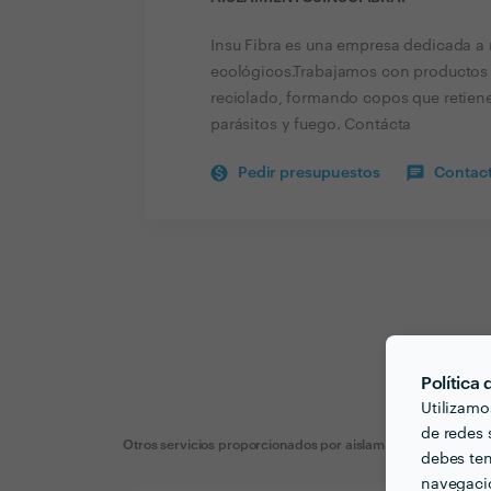
Insu Fibra es una empresa dedicada a r
ecológicos.Trabajamos con productos B
reciclado, formando copos que retienen
parásitos y fuego. Contácta
Pedir presupuestos
Contact
Política
Utilizamo
de redes s
Otros servicios proporcionados por
aislamientosinsufibra.
debes ten
navegació