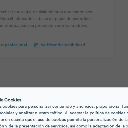
ealizar todo tipo de aislamientos con materiales
iocell fabricados a base de papel de periódico
 el aire... para su protección contra roedores,
ar profesional
Verificar disponibilidad
 de Cookies
s cookies para personalizar contenido y anuncios, proporcionar fu
ociales y analizar nuestro tráfico. Al aceptar la política de cookies 
er en cuenta que el uso de cookies permite la personalización de la
n y de la presentación de servicios, así como la adaptación de la o