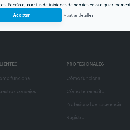
eses. Podrás ajustar tus definiciones de cookies en cualquier momen
Aceptar
Mostrar detalles
LIENTES
PROFESIONALES
ómo funciona
Cómo funciona
uestros consejos
Cómo tener éxito
Profesional de Excelencia
Registro