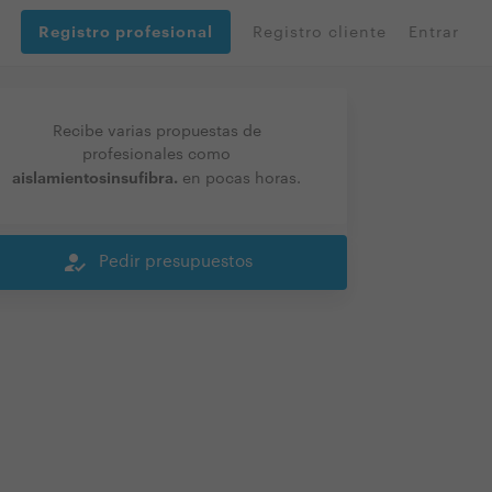
Registro profesional
Registro cliente
Entrar
Recibe varias propuestas de
profesionales como
aislamientosinsufibra.
en pocas horas.
how_to_reg
Pedir presupuestos