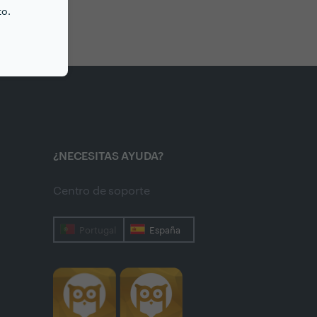
to.
¿NECESITAS AYUDA?
Centro de soporte
Portugal
España