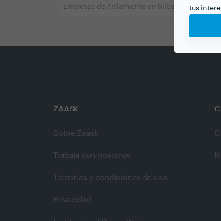
Empresas de Aislamiento en bilbao
tus inter
ZAASK
C
Sobre Zaask
C
Trabaja con nosotros
N
Términos y condiciones de uso
Privacidad