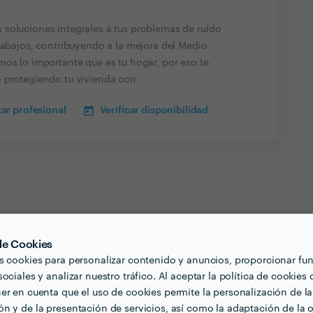
soluciones integrales a tus problemas de ruído
trabajos, contribuyendo a la mejora del Medio
mos lo importante que es tu hogar, por eso te
a protegiendo tu vivienda con
ar profesional
Verificar disponibilidad
 de Cookies
s cookies para personalizar contenido y anuncios, proporcionar fu
ociales y analizar nuestro tráfico. Al aceptar la política de cookies 
er en cuenta que el uso de cookies permite la personalización de la
n y de la presentación de servicios, así como la adaptación de la o