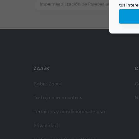
Impermeabilización de Paredes en a-coruna
tus inter
ZAASK
C
Sobre Zaask
C
Trabaja con nosotros
N
Términos y condiciones de uso
Privacidad