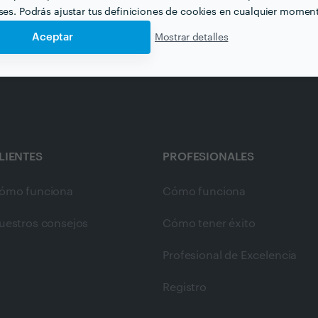
eses. Podrás ajustar tus definiciones de cookies en cualquier momen
Aceptar
Mostrar detalles
LIENTES
PROFESIONALES
ómo funciona
Cómo funciona
uestros consejos
Cómo tener éxito
Profesional de Excelencia
Registro