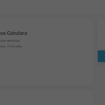
tos Gándara
icios remotos
icia, A Coruña