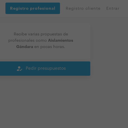
Registro profesional
Registro cliente
Entrar
Recibe varias propuestas de
Aislamientos
profesionales como
Gándara
en pocas horas.
how_to_reg
Pedir presupuestos