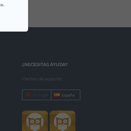
to.
¿NECESITAS AYUDA?
Centro de soporte
Portugal
España