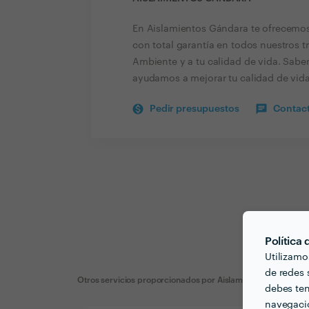
En Aislamientos Gándara te ofrecemos 
con total garantía en todos nuestros 
Ambiente y a tu calidad de vida. Sabe
ayudamos a mejorar tu calidad de vid
Pedir presupuestos
Contact
Política
Utilizamo
de redes s
Otros servicios proporcionados por
Aislamientos Gándara
debes ten
navegació