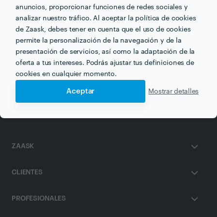
anuncios, proporcionar funciones de redes sociales y
analizar nuestro tráfico. Al aceptar la política de cookies
de Zaask, debes tener en cuenta que el uso de cookies
permite la personalización de la navegación y de la
Otros servicios proporcionados por
Aislamiento acustico
Frainso
presentación de servicios, así como la adaptación de la
oferta a tus intereses. Podrás ajustar tus definiciones de
cookies en cualquier momento.
Aislamiento en malaga
Aceptar
Mostrar detalles
ZAASK
CLIENTES
PROFESIONALES