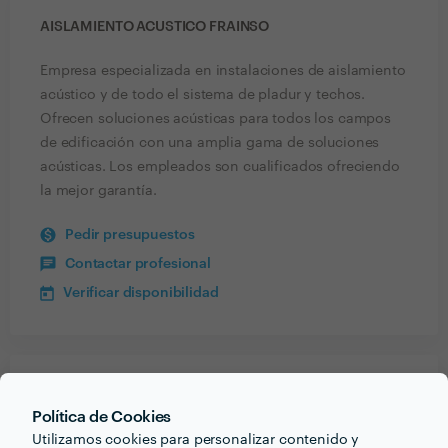
AISLAMIENTO ACUSTICO FRAINSO
Empresa especializada en instalaciones de aislamiento
acústico y de todo el sistema de pladur y techos.
Ofrecen soluciones acústicas para todos los campos
de edificación con una amplia gama de soluciones
acústicas. Los empleados son cualificados ofreciendo
la mejor garantía.
Pedir presupuestos
Contactar profesional
Verificar disponibilidad
Recibe varias propuestas de profesionales como
Política de Cookies
Aislamiento acustico Frainso
en pocas horas.
Utilizamos cookies para personalizar contenido y