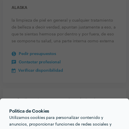
ALASKA
la limpieza de piel en general y cualquier tratamiento
de belleza a decir verdad, apuntan justamente a eso, a
que te sientas hermosa por dentro y por fuera, de eso
se compone tu salud, una parte interna como externa
Pedir presupuestos
Contactar profesional
Verificar disponibilidad
Recibe varias propuestas de profesionales como
Alaska
en pocas horas.
Política de Cookies
Utilizamos cookies para personalizar contenido y
anuncios, proporcionar funciones de redes sociales y