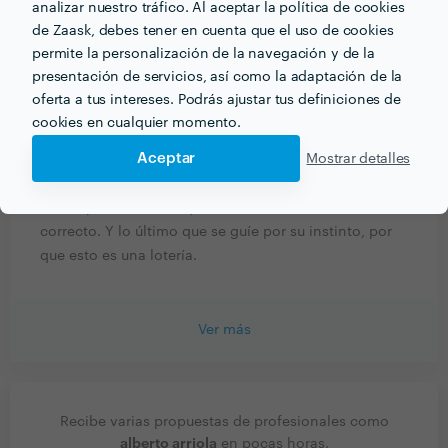
Estructura.
analizar nuestro tráfico. Al aceptar la política de cookies
de Zaask, debes tener en cuenta que el uso de cookies
permite la personalización de la navegación y de la
¿Qué consejo le darías a alguien que quiera contratar
presentación de servicios, así como la adaptación de la
profesionales de tu sector? ¿Hay algo esencial a tener
oferta a tus intereses. Podrás ajustar tus definiciones de
en cuenta?
cookies en cualquier momento.
Que, pida referencias, que converse con otros
Aceptar
Mostrar detalles
profesionales para sacar comparaciones , que busque
en Internet acerca de lo que quiere realizar, para limar
dudas y saber con el que hable le está diciendo lo
correcto. Y lo último que se guíe por su instinto, por
que esto es una lotería.
Ver más
Recibe varias propuestas de profesionales como
alberto arriola
en pocas horas.