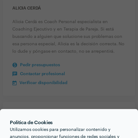
ALICIA CERDÁ
Alicia Cerdá es Coach Personal especialista en
Coaching Ejecutivo y en Terapia de Pareja. Si está
buscando a alguien que solucione sus problemas con
esa persona especial, Alicia es la decisión correcta. No
lo dude y póngase en contacto, no se arrepentirá.
Pedir presupuestos
Contactar profesional
Verificar disponibilidad
Recibe varias propuestas de profesionales como
Alicia Cerdá
en pocas horas.
Política de Cookies
Utilizamos cookies para personalizar contenido y
anuncios, proporcionar funciones de redes sociales y