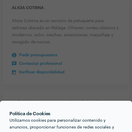
ALICIA COTRINA
Alicia Cotrina es un servicio de peluquería para
señoras ubicado en Málaga. Ofrecen: cortes clásicos y
modernos, color, mechas, extensiones, maquillaje y
recogido de novias.
Pedir presupuestos
Contactar profesional
Verificar disponibilidad
Recibe varias propuestas de profesionales como
Alicia Cotrina
en pocas horas.
Política de Cookies
Utilizamos cookies para personalizar contenido y
anuncios, proporcionar funciones de redes sociales y