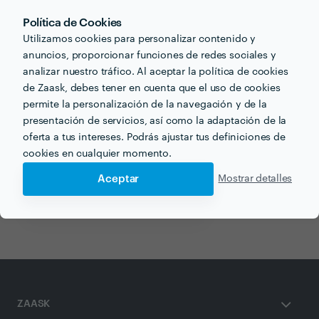
Política de Cookies
Utilizamos cookies para personalizar contenido y
Recibe varias propuestas de profesionales como
anuncios, proporcionar funciones de redes sociales y
Administradora en ventas
en pocas horas.
analizar nuestro tráfico. Al aceptar la política de cookies
de Zaask, debes tener en cuenta que el uso de cookies
permite la personalización de la navegación y de la
presentación de servicios, así como la adaptación de la
oferta a tus intereses. Podrás ajustar tus definiciones de
Otros servicios proporcionados por
Administradora en
cookies en cualquier momento.
ventas
Aceptar
Mostrar detalles
Decorador de Interiores en madrid
ZAASK