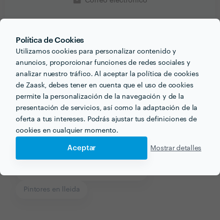
email
Correo electrónico
Política de Cookies
Utilizamos cookies para personalizar contenido y
Recibe varias propuestas de profesionales como
anuncios, proporcionar funciones de redes sociales y
Anamari
en pocas horas.
analizar nuestro tráfico. Al aceptar la política de cookies
de Zaask, debes tener en cuenta que el uso de cookies
permite la personalización de la navegación y de la
presentación de servicios, así como la adaptación de la
oferta a tus intereses. Podrás ajustar tus definiciones de
Otros servicios proporcionados por
Anamari
cookies en cualquier momento.
Aceptar
Mostrar detalles
Limpieza del Hogar en lleida
Limpieza después de Obra en lleida
Pintores en lleida