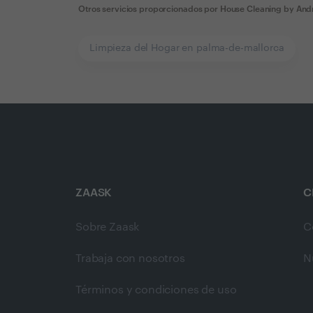
Otros servicios proporcionados por
House Cleaning by And
Limpieza del Hogar en palma-de-mallorca
ZAASK
C
Sobre Zaask
C
Trabaja con nosotros
N
Términos y condiciones de uso