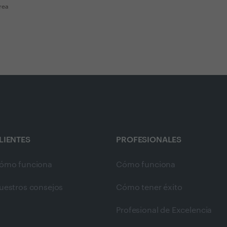
rea
LIENTES
PROFESIONALES
ómo funciona
Cómo funciona
uestros consejos
Cómo tener éxito
Profesional de Excelencia