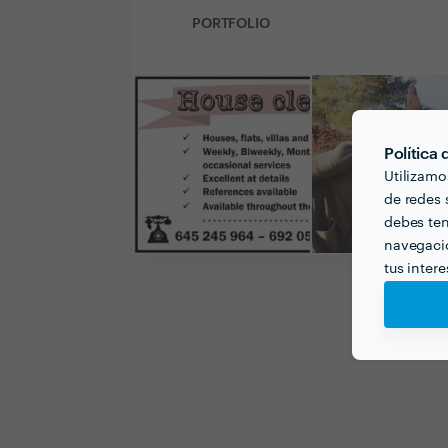
PORTFOLIO
Política
Utilizamo
de redes s
debes ten
navegació
tus inter