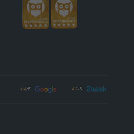
4.4
/5
4.7
/5