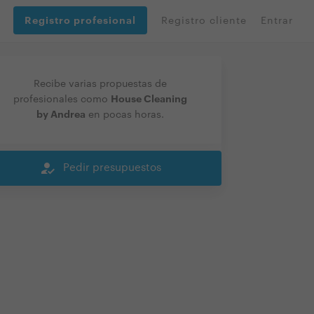
Registro profesional
Registro cliente
Entrar
Recibe varias propuestas de
House Cleaning
profesionales como
by Andrea
en pocas horas.
how_to_reg
Pedir presupuestos