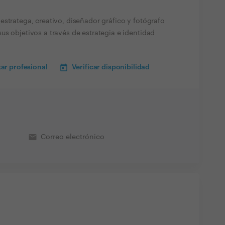
stratega, creativo, diseñador gráfico y fotógrafo
s objetivos a través de estrategia e identidad
ar profesional
Verificar disponibilidad
email
Correo electrónico