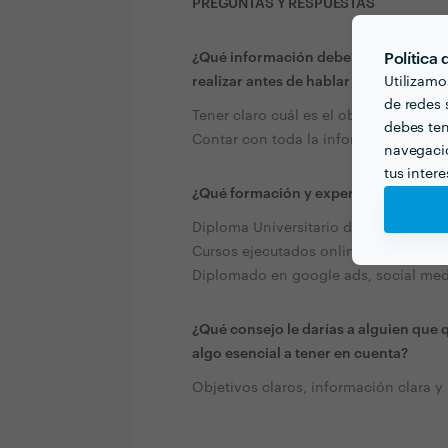
PREGUNTAS Y RESPUESTAS
¿Qué información debe pensar el clien
Política
realizar antes de hablar con profesion
Utilizamo
de redes s
Tener claro cuál es el objetivo a cumpl
debes ten
Contar con toda la información neces
navegació
tus inter
¿Qué formación y experiencia tienes q
Diploma Universitario de la Universi
Cursos ejecutados online de estrateg
Diplomado en google ads, social med
¿Qué consejo le darías a alguien que 
algo esencial a tener en cuenta?
Objetivos claros, información clara y 