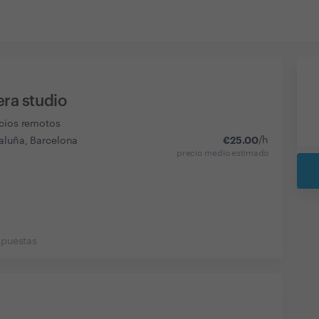
era studio
icios remotos
€
25.00
/h
aluña, Barcelona
precio medio estimado
spuestas