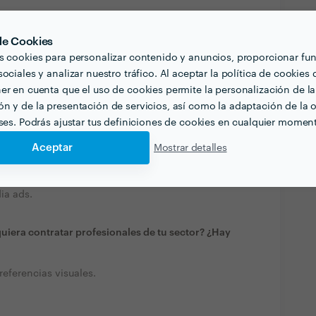
te o clienta acerca del proyecto que quiere
 de Cookies
ales del sector?
s cookies para personalizar contenido y anuncios, proporcionar fu
ociales y analizar nuestro tráfico. Al aceptar la política de cookies 
ir.
er en cuenta que el uso de cookies permite la personalización de la
aria para el proyecto.
n y de la presentación de servicios, así como la adaptación de la o
eses. Podrás ajustar tus definiciones de cookies en cualquier momen
ue estén relacionadas con tu trabajo?
Aceptar
Mostrar detalles
dad Latina de Panama.
ia de marca.
ia ads.
quiera contratar profesionales de tu sector? ¿Hay
referencias visuales.