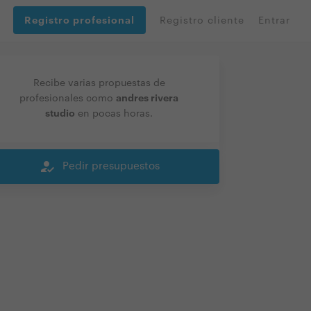
Registro profesional
Registro cliente
Entrar
Recibe varias propuestas de
andres rivera
profesionales como
studio
en pocas horas.
how_to_reg
Pedir presupuestos