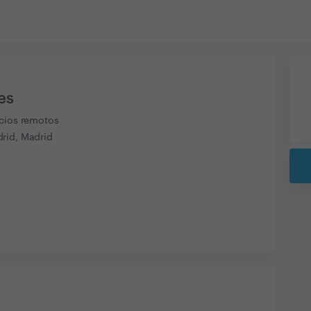
es
icios remotos
rid, Madrid