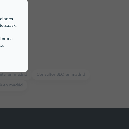
nciones
de Zaask,
ferta a
to.
ital en madrid
Consultor SEO en madrid
X en madrid