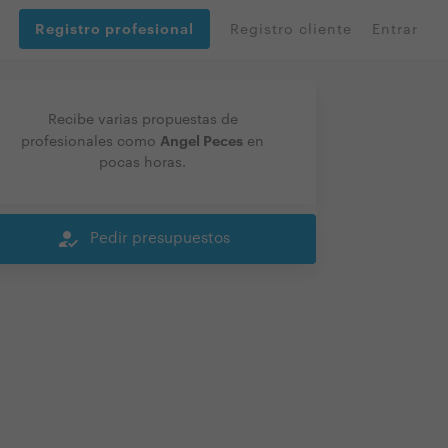
Registro profesional
Registro cliente
Entrar
Recibe varias propuestas de
Angel Peces
profesionales como
en
pocas horas.
how_to_reg
Pedir presupuestos