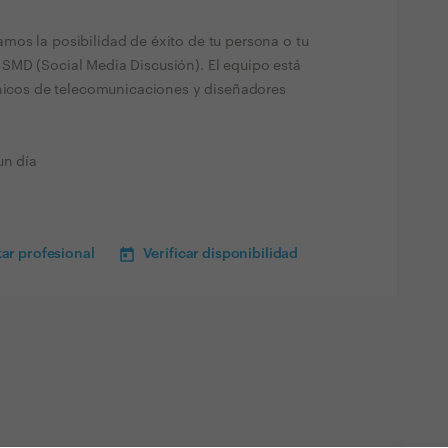
os la posibilidad de éxito de tu persona o tu
SMD (Social Media Discusión). El equipo está
cnicos de telecomunicaciones y diseñadores
un día
ar profesional
Verificar disponibilidad