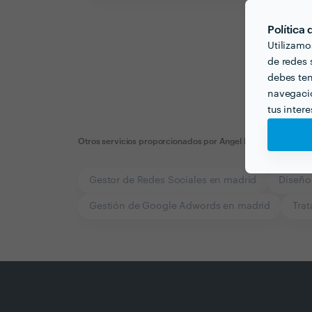
Política
Utilizamo
de redes s
debes ten
navegació
tus inter
Otros servicios proporcionados por
Angel Peces
Gestor de Redes Sociales en madrid
Diseño
Gestión de Google Adwords en madrid
Tra