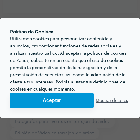
Política de Cookies
Recibe varias propuestas de profesionales como
Angel Vazquez Photography
en pocas horas.
Utilizamos cookies para personalizar contenido y
anuncios, proporcionar funciones de redes sociales y
analizar nuestro tráfico. Al aceptar la política de cookies
de Zaask, debes tener en cuenta que el uso de cookies
permite la personalización de la navegación y de la
presentación de servicios, así como la adaptación de la
Otros servicios proporcionados por
Angel Vazquez
Photography
oferta a tus intereses. Podrás ajustar tus definiciones de
cookies en cualquier momento.
Fotógrafos en torrejon-de-ardoz
Aceptar
Mostrar detalles
Fotógrafos de Bodas en torrejon-de-ardoz
Fotógrafos para Eventos en torrejon-de-ardoz
Edición de Vídeo en torrejon-de-ardoz