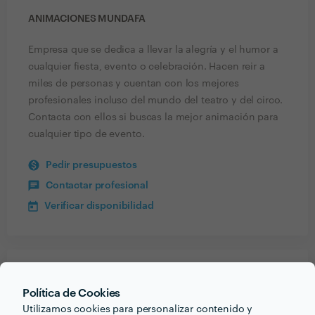
ANIMACIONES MUNDAFA
Empresa que se dedica a llevar la alegría y el humor a
cualquier fiesta, evento o celebración. Hacen reir a
miles de personas y cuentan con los mejores
profesionales incluso del mundo del teatro y del circo.
Contacta con ellos si buscas la mejor animación para
cualquier tipo de evento.
Pedir presupuestos
Contactar profesional
Verificar disponibilidad
Recibe varias propuestas de profesionales como
Política de Cookies
Animaciones Mundafa
en pocas horas.
Utilizamos cookies para personalizar contenido y