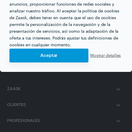
anuncios, proporcionar funciones de redes sociales y
analizar nuestro tráfico. Al aceptar la política de cookies
de Zaask, debes tener en cuenta que el uso de cookies
permite la personalización de la navegación y de la
Otros servicios proporcionados por
Animaciones
Mundafa
presentación de servicios, así como la adaptación de la
oferta a tus intereses. Podrás ajustar tus definiciones de
cookies en cualquier momento.
Animación de Fiestas en cordoba
Aceptar
Mostrar detalles
ZAASK
CLIENTES
PROFESIONALES