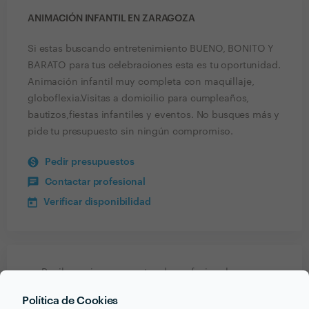
ANIMACIÓN INFANTIL EN ZARAGOZA
Si estas buscando entretenimiento BUENO, BONITO Y
BARATO para tus celebraciones esta es tu oportunidad.
Animación infantil muy completa con maquillaje,
globoflexia.Visitas a domicilio para cumpleaños,
bautizos,fiestas infantiles y eventos. No busques más y
pide tu presupuesto sin ningún compromiso.
Pedir presupuestos
Contactar profesional
Verificar disponibilidad
Recibe varias propuestas de profesionales como
Animación infantil en Zaragoza
en pocas horas.
Política de Cookies