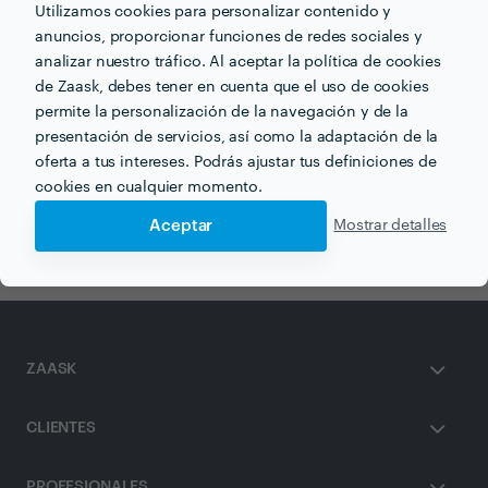
Utilizamos cookies para personalizar contenido y
anuncios, proporcionar funciones de redes sociales y
analizar nuestro tráfico. Al aceptar la política de cookies
de Zaask, debes tener en cuenta que el uso de cookies
Otros servicios proporcionados por
Animación infantil en
permite la personalización de la navegación y de la
Zaragoza
presentación de servicios, así como la adaptación de la
oferta a tus intereses. Podrás ajustar tus definiciones de
Pintacaras en zaragoza
Magos en zaragoza
cookies en cualquier momento.
Animación de Bodas en zaragoza
Aceptar
Mostrar detalles
ZAASK
CLIENTES
PROFESIONALES