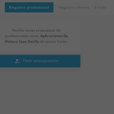
Registro profesional
Registro cliente
Entrar
Recibe varias propuestas de
Aplicaciones De
profesionales como
Pintura Juan Sevilla
en pocas horas.
how_to_reg
Pedir presupuestos