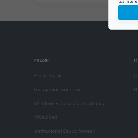
tus inter
ZAASK
C
Sobre Zaask
C
Trabaja con nosotros
N
Términos y condiciones de uso
Privacidad
Institucional Grupo Worten