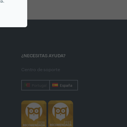
to.
¿NECESITAS AYUDA?
Centro de soporte
Portugal
España