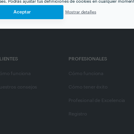
eses. Podrás ajustar tus definiciones de cookies en cualquier momen
Aceptar
Mostrar detalles
LIENTES
PROFESIONALES
ómo funciona
Cómo funciona
uestros consejos
Cómo tener éxito
Profesional de Excelencia
Registro