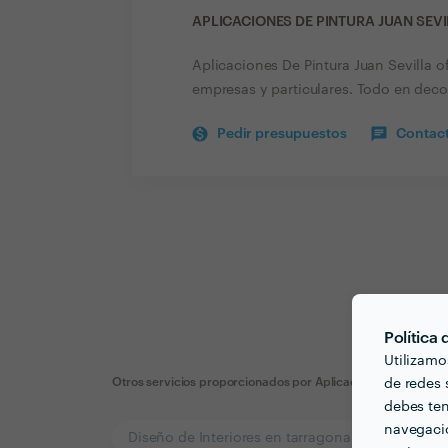
APLICACIONES DE PINTURA JUAN SEV
Aplicaciones De Pintura Juan Sevilla o
empresas y particulares. Todo en dec
Pedir presupuestos
Contact
Política
Utilizamo
Otros servicios proporcionados por
Aplicaciones De Pintura
de redes s
debes ten
navegació
Diseño de Interiores en tarragona
Decoració