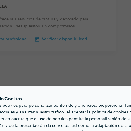
ILLA
frece sus servicios de pintura y decorado para
oración. Presupuestos sin compromisos.
ar profesional
Verificar disponibilidad
 de Cookies
s cookies para personalizar contenido y anuncios, proporcionar fu
 Juan Sevilla
ociales y analizar nuestro tráfico. Al aceptar la política de cookies 
er en cuenta que el uso de cookies permite la personalización de la
n y de la presentación de servicios, así como la adaptación de la o
n de Baño en tarragona