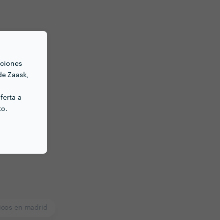
nciones
de Zaask,
ferta a
to.
icos en madrid