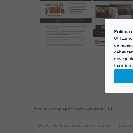
Política
Utilizamo
de redes s
debes ten
navegació
tus inter
Otros servicios proporcionados por
Appsur, S.L.
Gestor de Redes Sociales en madrid
Diseño