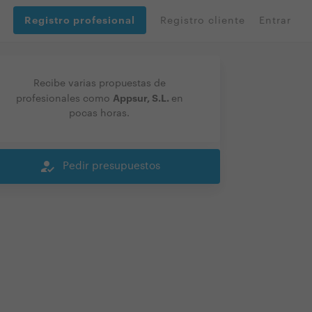
Registro profesional
Registro cliente
Entrar
Recibe varias propuestas de
Appsur, S.L.
profesionales como
en
pocas horas.
how_to_reg
Pedir presupuestos