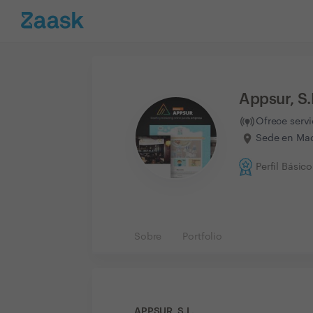
Appsur, S.
Ofrece serv
Sede en Mad
Perfil Básico
Sobre
Portfolio
APPSUR, S.L.