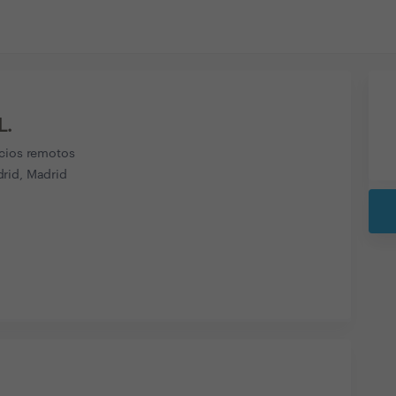
L.
icios remotos
rid, Madrid