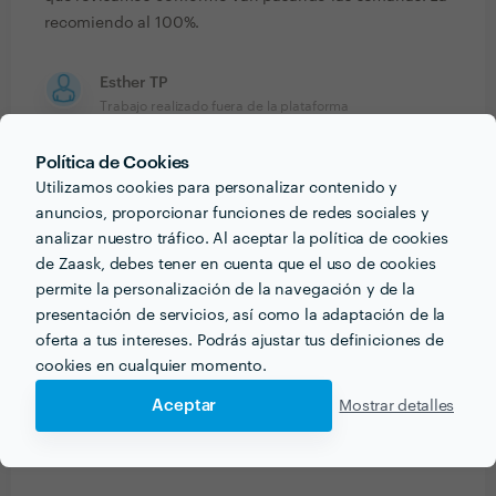
recomiendo al 100%.
Esther TP
Trabajo realizado fuera de la plataforma
17 feb. 2022
Política de Cookies
Anna es una gran profesional que me ha acompañado
Utilizamos cookies para personalizar contenido y
en mi proceso de reinvención profesional,
anuncios, proporcionar funciones de redes sociales y
identificando qué era lo que me estaba bloqueando y
analizar nuestro tráfico. Al aceptar la política de cookies
de Zaask, debes tener en cuenta que el uso de cookies
que no me dejaba avanzar y ayudándome a descubrir
permite la personalización de la navegación y de la
todas las potencialidades que hay en mí. Siento que
presentación de servicios, así como la adaptación de la
era un proceso muy necesario para estar donde estoy
oferta a tus intereses. Podrás ajustar tus definiciones de
a día de hoy. Muy recomendable.
cookies en cualquier momento.
Aceptar
Mostrar detalles
PREGUNTAS Y RESPUESTAS