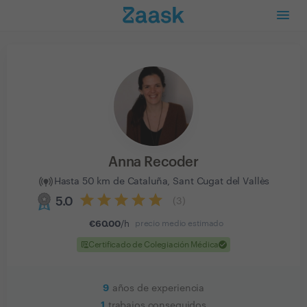
Anna Recoder
Hasta 50 km de Cataluña, Sant Cugat del Vallès
5.0
(
3
)
€
60.00
/h
precio medio estimado
clinical_notes
check
Certificado de Colegiación Médica
9
años de experiencia
1
trabajos conseguidos