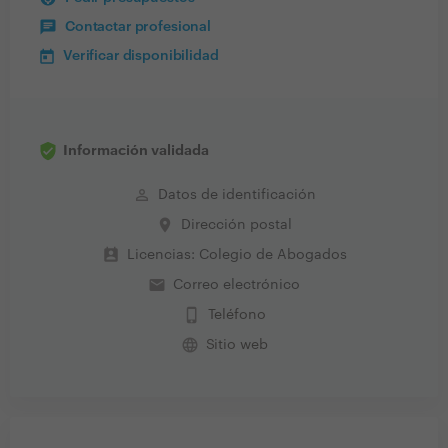
Contactar profesional
Verificar disponibilidad
Información validada
perm_identity
Datos de identificación
place
Dirección postal
perm_contact_calendar
Licencias: Colegio de Abogados
email
Correo electrónico
phone_iphone
Teléfono
language
Sitio web