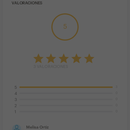
VALORACIONES
5
3
VALORACIONES
3
5
0
4
0
3
0
2
0
1
Melisa Ortiz