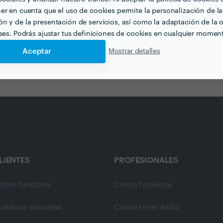
er en cuenta que el uso de cookies permite la personalización de la
n y de la presentación de servicios, así como la adaptación de la o
eses. Podrás ajustar tus definiciones de cookies en cualquier momen
Aceptar
Mostrar detalles
a Paisajista en barcelona
Carpinteros Metálicos en barcelona
LIENTES
PROFESIONALES
ómo funciona
Cómo funciona
uestros consejos
Cómo tener éxito