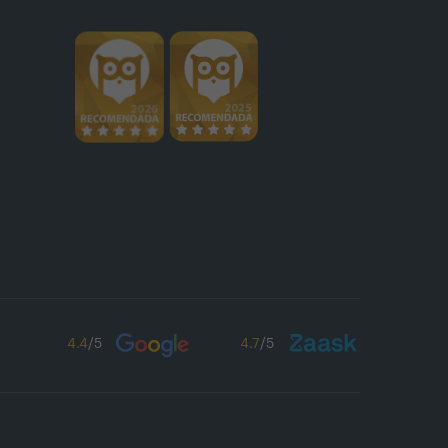
4.4
/5
4.7
/5