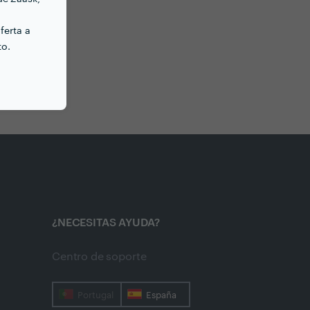
ferta a
to.
¿NECESITAS AYUDA?
Centro de soporte
Portugal
España