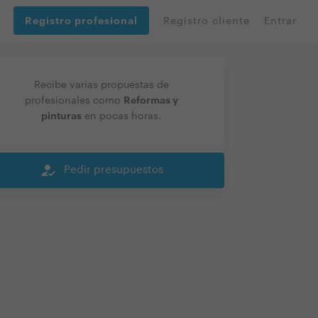
Registro profesional
Registro cliente
Entrar
Recibe varias propuestas de
Reformas y
profesionales como
pinturas
en pocas horas.
how_to_reg
Pedir presupuestos