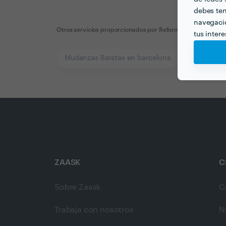
debes ten
navegació
Otros servicios proporcionados por
Reformas y pinturas
tus inter
Mudanzas Baratas en barcelona
Arquitectur
ZAASK
C
Sobre Zaask
C
Trabaja con nosotros
N