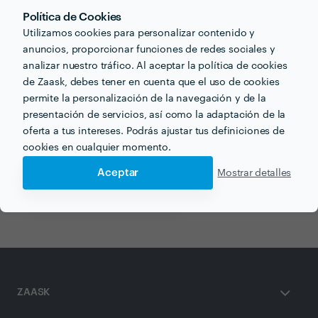
Política de Cookies
Utilizamos cookies para personalizar contenido y
Otros servicios proporcionados por
Ascovi
anuncios, proporcionar funciones de redes sociales y
analizar nuestro tráfico. Al aceptar la política de cookies
de Zaask, debes tener en cuenta que el uso de cookies
Colocación de Falso Techo en bilbao
permite la personalización de la navegación y de la
Constructor en bilbao
presentación de servicios, así como la adaptación de la
oferta a tus intereses. Podrás ajustar tus definiciones de
Paredes de Pladur en bilbao
cookies en cualquier momento.
Construcción de Casa en bilbao
Aceptar
Mostrar detalles
Casas Prefabricadas en bilbao
ZAASK