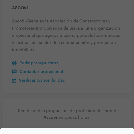
ASCOVI
Ascobi-Bieba es la Asociación de Constructores y
Promotores Inmobiliarios de Bizkaia, una organización
empresarial que agrupa a buena parte de las empresas
vizcaínas del sector de la construcción y promoción
inmobiliaria.
Pedir presupuestos
Contactar profesional
Verificar disponibilidad
Recibe varias propuestas de profesionales como
Ascovi
en pocas horas.