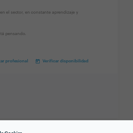
en el sector, en constante aprendizaje y
stá pensando.
ar profesional
Verificar disponibilidad