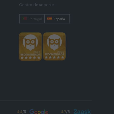
Centro de soporte
Portugal
España
4.4
/5
4.7
/5