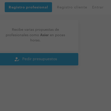
Registro profesional
Registro cliente
Entrar
Recibe varias propuestas de
Asier
profesionales como
en pocas
horas.
how_to_reg
Pedir presupuestos