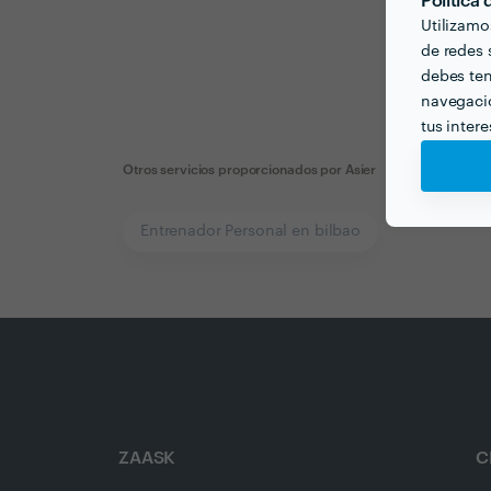
Política
Utilizamo
de redes s
debes ten
navegació
tus inter
Otros servicios proporcionados por
Asier
Entrenador Personal en bilbao
ZAASK
C