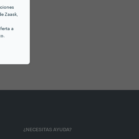
nciones
de Zaask,
ferta a
to.
¿NECESITAS AYUDA?