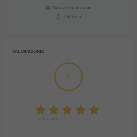
email
Correo electrónico
phone_iphone
Teléfono
VALORACIONES
5
1
valoración