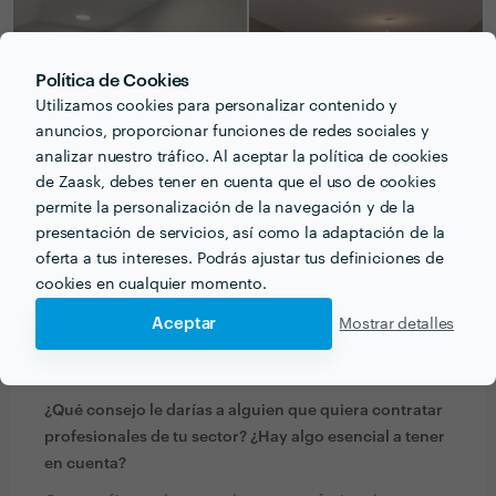
Política de Cookies
Utilizamos cookies para personalizar contenido y
anuncios, proporcionar funciones de redes sociales y
analizar nuestro tráfico. Al aceptar la política de cookies
de Zaask, debes tener en cuenta que el uso de cookies
permite la personalización de la navegación y de la
PREGUNTAS Y RESPUESTAS
presentación de servicios, así como la adaptación de la
oferta a tus intereses. Podrás ajustar tus definiciones de
cookies en cualquier momento.
¿Qué formación y experiencia tienes que estén
relacionadas con tu trabajo?
Aceptar
Mostrar detalles
Curso de fontanería y electricidad
¿Qué consejo le darías a alguien que quiera contratar
profesionales de tu sector? ¿Hay algo esencial a tener
en cuenta?