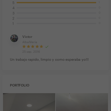
1
5
0
4
0
3
0
2
0
1
Victor
Albañilería
25 sep. 2016
Un trabajo rapido, limpio y como esperaba yo!!!
PORTFOLIO