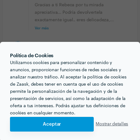
Gracias a ti Rebeca por tu mirada
apreciativa... Podría devolvertela
exactamente igual.. eres delicadeza,...
Ver más
Miriam Sánchez
Trabajo realizado fuera de la plataforma
Política de Cookies
Utilizamos cookies para personalizar contenido y
8 abr. 2022
anuncios, proporcionar funciones de redes sociales y
Me encanta la forma que ella tiene sin sentirte
analizar nuestro tráfico. Al aceptar la política de cookies
presionada, de ir desgranando ese “no sé” que nos
de Zaask, debes tener en cuenta que el uso de cookies
sale cuando no sabemos profundizar en nuestra
permite la personalización de la navegación y de la
búsqueda o no sabemos verbalizarlo. Cuando
presentación de servicios, así como la adaptación de la
terminaba la sesión, necesitaba un tiempo para poder
oferta a tus intereses. Podrás ajustar tus definiciones de
procesar de una forma muy positiva. Descubrí y
cookies en cualquier momento.
desenterré viejos y negativos pensamientos. Una
Aceptar
Mostrar detalles
maravilla la verdad.
Respuesta de AzuLean Bienestar Elegido