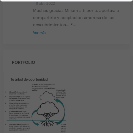
8 abr. 2022
Muchas gracias Miriam a ti por tu apertura a
compartirte y aceptación amorosa de los
descubrimientos... E...
Ver más
PORTFOLIO