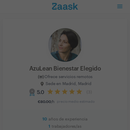
AzuLean Bienestar Elegido
Ofrece servicios remotos
Sede en Madrid, Madrid
5.0
(
3
)
€
80.00
/h
precio medio estimado
10
años de experiencia
1
trabajadores/as