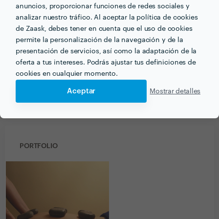
anuncios, proporcionar funciones de redes sociales y
mejor forma posible 10/10
analizar nuestro tráfico. Al aceptar la política de cookies
Respuesta de Centro de Quiromasaje Baco
de Zaask, debes tener en cuenta que el uso de cookies
28 may. 2019
permite la personalización de la navegación y de la
Gracias por la confianza, estamos siempre
presentación de servicios, así como la adaptación de la
disponibles para brindarte el mejor servicio
oferta a tus intereses. Podrás ajustar tus definiciones de
cookies en cualquier momento.
Aceptar
Mostrar detalles
Ver más
PORTFOLIO