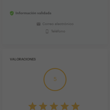
Información validada
email
Correo electrónico
phone_iphone
Teléfono
VALORACIONES
5