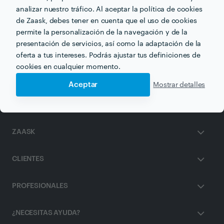
analizar nuestro tráfico. Al aceptar la política de cookies
de Zaask, debes tener en cuenta que el uso de cookies
permite la personalización de la navegación y de la
Otros servicios proporcionados por
Barato
presentación de servicios, así como la adaptación de la
oferta a tus intereses. Podrás ajustar tus definiciones de
Reparación de Calentador de Gas en zaragoza
cookies en cualquier momento.
Aceptar
Mostrar detalles
ZAASK
CLIENTES
PROFESIONALES
¿NECESITAS AYUDA?