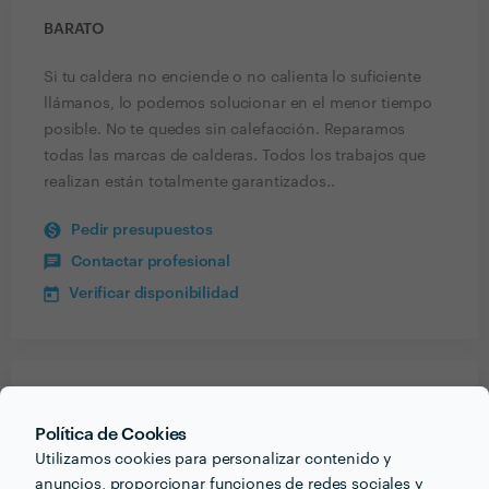
BARATO
Si tu caldera no enciende o no calienta lo suficiente
llámanos, lo podemos solucionar en el menor tiempo
posible. No te quedes sin calefacción. Reparamos
todas las marcas de calderas. Todos los trabajos que
realizan están totalmente garantizados..
Pedir presupuestos
Contactar profesional
Verificar disponibilidad
Recibe varias propuestas de profesionales como
Barato
en pocas horas.
Política de Cookies
Utilizamos cookies para personalizar contenido y
anuncios, proporcionar funciones de redes sociales y