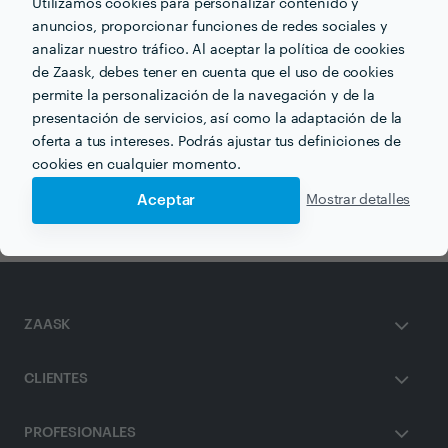
Utilizamos cookies para personalizar contenido y
anuncios, proporcionar funciones de redes sociales y
analizar nuestro tráfico. Al aceptar la política de cookies
de Zaask, debes tener en cuenta que el uso de cookies
Otros servicios proporcionados por
Basoa Decoración
permite la personalización de la navegación y de la
presentación de servicios, así como la adaptación de la
oferta a tus intereses. Podrás ajustar tus definiciones de
Diseño de Interiores en bilbao
cookies en cualquier momento.
Decoración de Baño en bilbao
Aceptar
Mostrar detalles
ZAASK
CLIENTES
PROFESIONALES