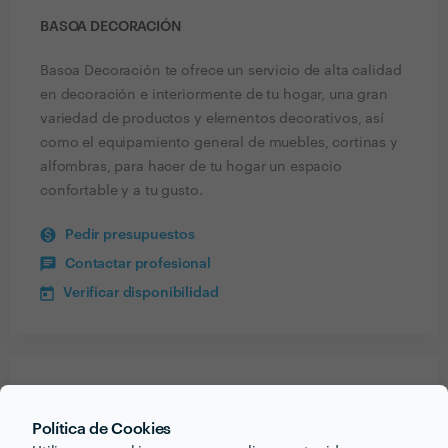
BASOA DECORACIÓN
Basoa Decoración te ofrece un servicio de alta calidad
en decoración e interiormente de tu hogar, una gran
variedad de productos y elementos decorativos, así
como el equipamiento general de muebles, cortinas y
alfombras, para hacer de tu hogar un espacio
confortable y a tu gusto.
Pedir presupuestos
Contactar profesional
Verificar disponibilidad
Recibe varias propuestas de profesionales como
Basoa Decoración
en pocas horas.
Política de Cookies