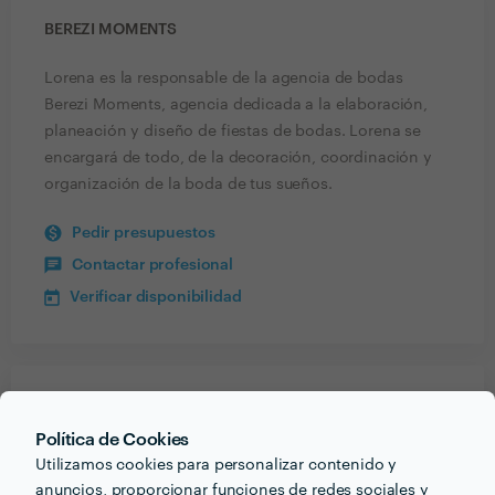
BEREZI MOMENTS
Lorena es la responsable de la agencia de bodas
Berezi Moments, agencia dedicada a la elaboración,
planeación y diseño de fiestas de bodas. Lorena se
encargará de todo, de la decoración, coordinación y
organización de la boda de tus sueños.
Pedir presupuestos
Contactar profesional
Verificar disponibilidad
Recibe varias propuestas de profesionales como
Berezi Moments
en pocas horas.
Política de Cookies
Utilizamos cookies para personalizar contenido y
anuncios, proporcionar funciones de redes sociales y