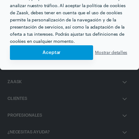
analizar nuestro tráfico. Al aceptar la política de cookies
de Zaask, debes tener en cuenta que el uso de cookies
permite la personalización de la navegación y de la
Otros servicios proporcionados por
Berezi Moments
presentación de servicios, así como la adaptación de la
oferta a tus intereses. Podrás ajustar tus definiciones de
Decoración de Fiestas en bilbao
cookies en cualquier momento.
Aceptar
Mostrar detalles
ZAASK
CLIENTES
PROFESIONALES
¿NECESITAS AYUDA?