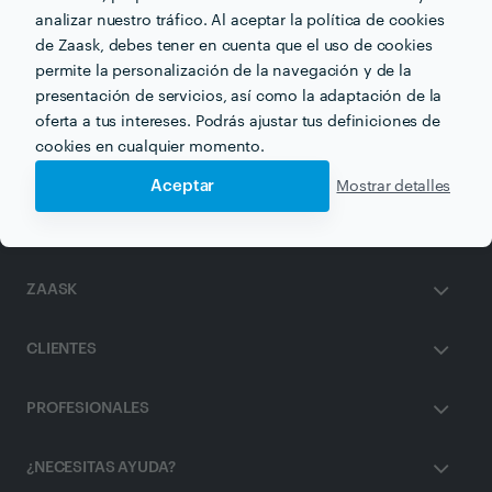
analizar nuestro tráfico. Al aceptar la política de cookies
de Zaask, debes tener en cuenta que el uso de cookies
permite la personalización de la navegación y de la
Otros servicios proporcionados por
Biotik
presentación de servicios, así como la adaptación de la
oferta a tus intereses. Podrás ajustar tus definiciones de
Limpieza de Piscinas en bilbao
cookies en cualquier momento.
Aceptar
Mostrar detalles
ZAASK
CLIENTES
PROFESIONALES
¿NECESITAS AYUDA?