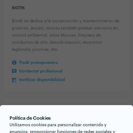
BIOTIK
Biotik se dedica a la construcción y mantenimiento de
piscinas, jacuzzi, saunas también prestan servicios en
control ambiental, salas blancas, limpieza de
conductos de aire. desodorizacion, revencion
legionela, piscinas, etc.
Pedir presupuestos
Contactar profesional
Verificar disponibilidad
Recibe varias propuestas de profesionales como
Biotik
en pocas horas.
Política de Cookies
Utilizamos cookies para personalizar contenido y
anuncios, proporcionar funciones de redes sociales y