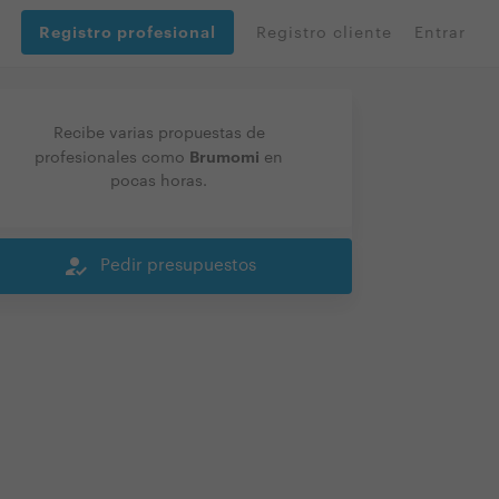
Registro profesional
Registro cliente
Entrar
Recibe varias propuestas de
Brumomi
profesionales como
en
pocas horas.
how_to_reg
Pedir presupuestos