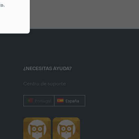
to.
¿NECESITAS AYUDA?
Centro de soporte
Portugal
España