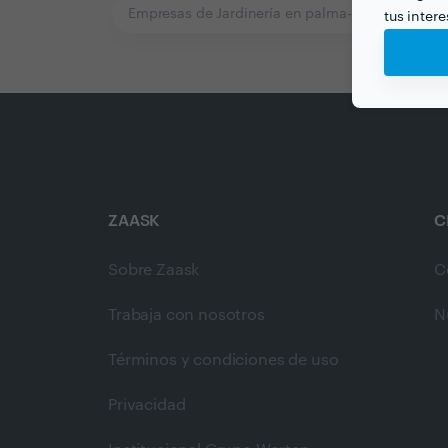
Empresas de Jardinería en palma-de-mallorca
tus inter
ZAASK
C
Sobre Zaask
C
Trabaja con nosotros
N
Términos y condiciones de uso
Privacidad