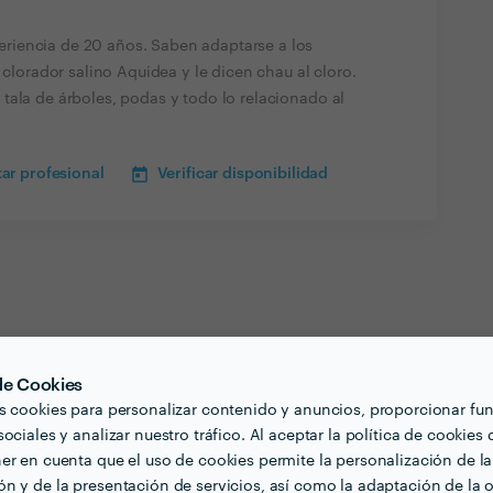
iencia de 20 años. Saben adaptarse a los
 clorador salino Aquidea y le dicen chau al cloro.
tala de árboles, podas y todo lo relacionado al
ar profesional
Verificar disponibilidad
 de Cookies
s cookies para personalizar contenido y anuncios, proporcionar fu
ociales y analizar nuestro tráfico. Al aceptar la política de cookies 
er en cuenta que el uso de cookies permite la personalización de la
n y de la presentación de servicios, así como la adaptación de la o