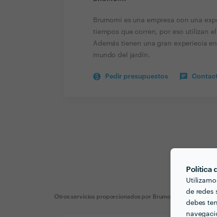
Brumomi es una empresa con una exper
tiempos que corren, por eso utilizan el
Además tienen una gran experiecia en 
mundo del jardín.
Pedir presupuestos
Contact
Política
Utilizamo
de redes s
Otros servicios proporcionados por
Brumomi
debes ten
navegació