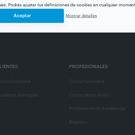
eses. Podrás ajustar tus definiciones de cookies en cualquier momen
Aceptar
Mostrar detalles
LIENTES
PROFESIONALES
ómo funciona
Cómo funciona
uestros consejos
Cómo tener éxito
Profesional de Excelencia
Registro