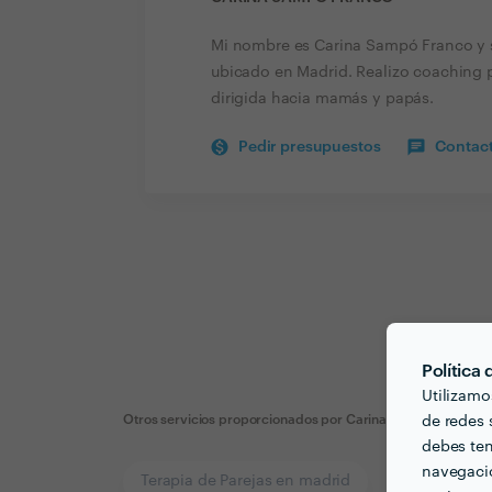
Mi nombre es Carina Sampó Franco y s
ubicado en Madrid. Realizo coaching p
dirigida hacia mamás y papás.
Pedir presupuestos
Contact
Política
Utilizamo
Otros servicios proporcionados por
Carina Sampó Franco
de redes s
debes ten
navegació
Terapia de Parejas en madrid