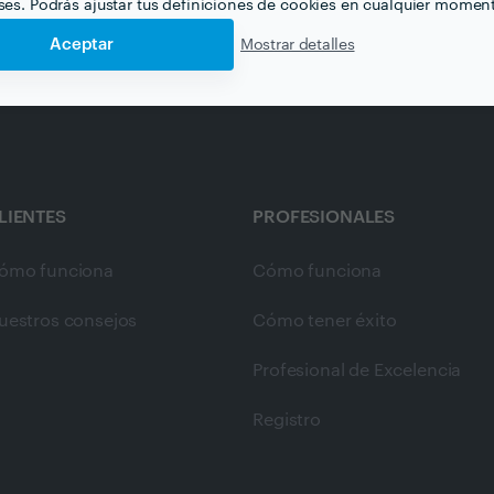
eses. Podrás ajustar tus definiciones de cookies en cualquier momen
Aceptar
Mostrar detalles
LIENTES
PROFESIONALES
ómo funciona
Cómo funciona
uestros consejos
Cómo tener éxito
Profesional de Excelencia
Registro