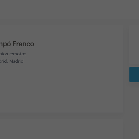
mpó Franco
icios remotos
rid, Madrid