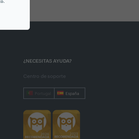
to.
¿NECESITAS AYUDA?
Centro de soporte
Portugal
España