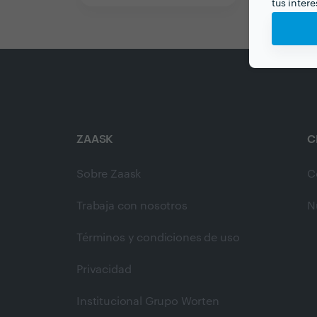
tus inter
ZAASK
C
Sobre Zaask
C
Trabaja con nosotros
N
Términos y condiciones de uso
Privacidad
Institucional Grupo Worten