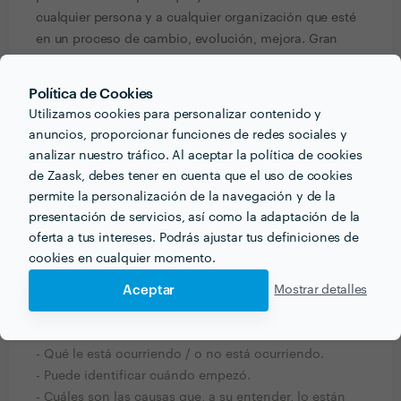
cualquier persona y a cualquier organización que esté
en un proceso de cambio, evolución, mejora. Gran
lider, coach y excelente mentor. Volveré a utilizar sus
conocimientos y su profesionalidad en breve!
Política de Cookies
Utilizamos cookies para personalizar contenido y
anuncios, proporcionar funciones de redes sociales y
Ver más
analizar nuestro tráfico. Al aceptar la política de cookies
de Zaask, debes tener en cuenta que el uso de cookies
permite la personalización de la navegación y de la
presentación de servicios, así como la adaptación de la
PREGUNTAS Y RESPUESTAS
oferta a tus intereses. Podrás ajustar tus definiciones de
cookies en cualquier momento.
¿Qué información debe pensar el cliente o clienta
Aceptar
Mostrar detalles
acerca del proyecto que quiere realizar antes de
hablar con profesionales del sector?
- Qué le está ocurriendo / o no está ocurriendo.
- Puede identificar cuándo empezó.
- Cuáles son las causas que, a su entender, lo están