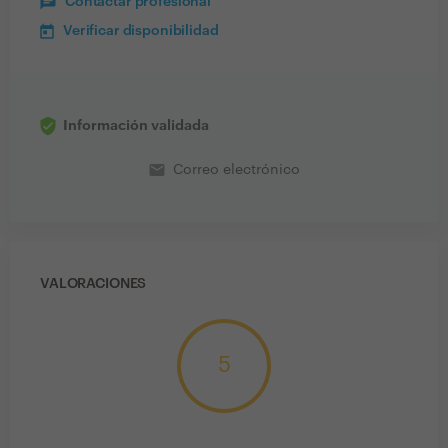
Contactar profesional
Verificar disponibilidad
Información validada
email
Correo electrónico
VALORACIONES
5