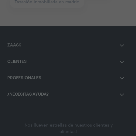
Tasación inmobiliaria en madrid
ZAASK
CLIENTES
PROFESIONALES
¿NECESITAS AYUDA?
¡Nos llueven estrellas de nuestros clientes y
clientas!