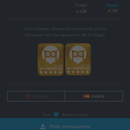
4.7
/5
4.4
/5
¡Considerada Marca Recomendada por la
principal web de reputación de Portugal!
Portugal
España
Con
desde Lisboa
@
2026
Zaask - Plataforma Digital, S.A.
how_to_reg
Pedir presupuestos